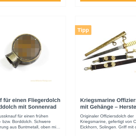
Tipp
 für einen Fliegerdolch
Kriegsmarine Offizie
rddolch mit Sonnenrad
mit Gehänge – Herste
Carl Eickhorn, Solin
ussknauf für einen frühen
Originaler Offiziersdolch der
r- bzw. Borddolch. Schwere
Kriegsmarine, gefertigt von C
rung aus Buntmetall, oben mit
Eickhorn, Solingen. Griff mit 
und gefasstem Sonnenrad in gut
Drahtwicklung. Beidseitig geä