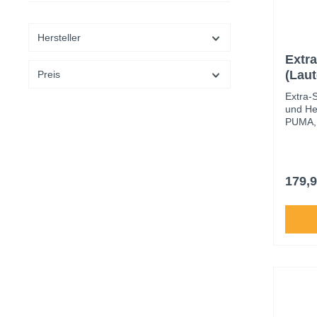
Hersteller
Extr
(Laut
Preis
Soli
Extra-
und He
PUMA, 
Griffs
Klinge.
Gesamt
alters
179,9