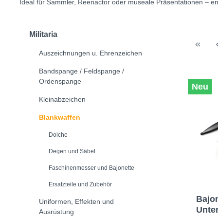
Ideal für Sammler, Reenactor oder museale Präsentationen – entd
Militaria
Auszeichnungen u. Ehrenzeichen
Bandspange / Feldspange /
Ordenspange
Neu
Kleinabzeichen
Blankwaffen
Dolche
Degen und Säbel
Faschinenmesser und Bajonette
Ersatzteile und Zubehör
Bajon
Uniformen, Effekten und
Unter
Ausrüstung