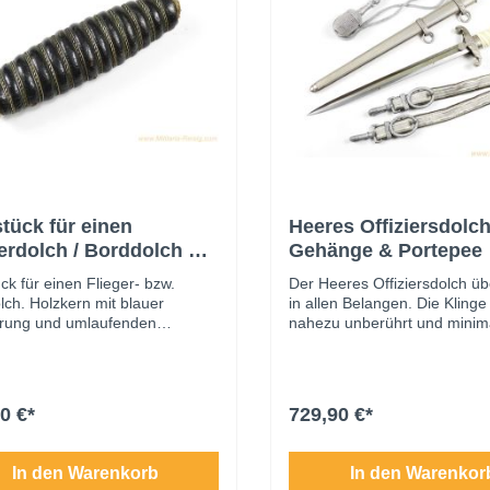
stück für einen
Heeres Offiziersdolch
erdolch / Borddolch mit
Gehänge & Portepee
lberring
ück für einen Flieger- bzw.
Der Heeres Offiziersdolch ü
lch. Holzkern mit blauer
in allen Belangen. Die Klinge 
rung und umlaufenden
nahezu unberührt und minimal
len, die Griffwicklung aus
sitzt saugend in der Scheide 
em Draht vollständig intakt. Mit
Teile sitzen fest ohne zu wac
ng aus Neusilber. Sehr guter
Beschläge sowie Scheide zei
ungszustand mit leichten
nahezu vollständige Versilbe
0 €*
729,90 €*
spuren.
annähernd 100%. Sehr gute
Erhaltungszustand.
In den Warenkorb
In den Warenkor