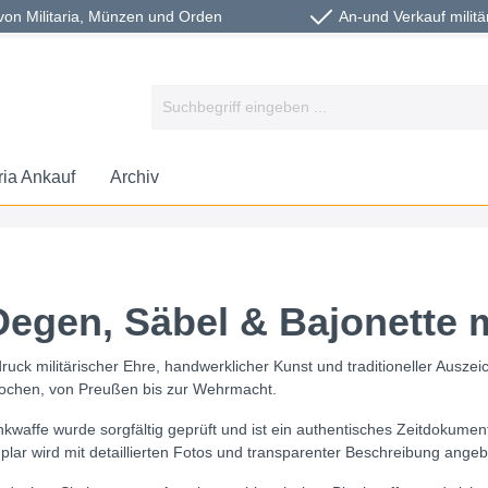
von Militaria, Münzen und Orden
An-und Verkauf militä
aria Ankauf
Archiv
Degen, Säbel & Bajonette 
ruck militärischer Ehre, handwerklicher Kunst und traditioneller Ausze
pochen, von Preußen bis zur Wehrmacht.
lankwaffe wurde sorgfältig geprüft und ist ein authentisches Zeitdokum
lar wird mit detaillierten Fotos und transparenter Beschreibung angeb