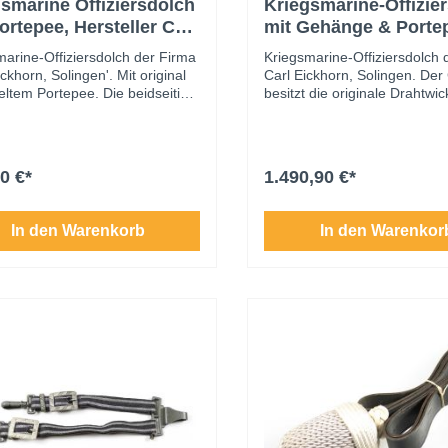
smarine Offiziersdolch
Kriegsmarine-Offizie
ortepee, Hersteller Carl
mit Gehänge & Porte
horn, Solingen
Hersteller Carl Eickh
marine-Offiziersdolch der Firma
Kriegsmarine-Offiziersdolch 
Solingen
ickhorn, Solingen'. Mit original
Carl Eickhorn, Solingen. Der 
eltem Portepee. Die beidseitig
besitzt die originale Drahtwi
 Klinge zeigt ein
sowie ein original gewickelte
schlangen-Motiv. Der Griff
Portepee (repariert). Beidseit
eine Abplatzer auf, und die
geätzte, sehr schöne Klinge 
cklung ist intakt.Guter Zustand.
dekorativem Wasserschlange
0 €*
1.490,90 €*
Die Scheide weist kleine Dell
ansonsten sehr gepflegt. Da
zugehörige Gehänge ist volls
In den Warenkorb
In den Warenkor
und hervorragend erhalten, 
feuervergoldeten
Aluminiumbeschlägen. Sehr 
Erhaltungszustand mit leichte
und tragebedingten Spuren.