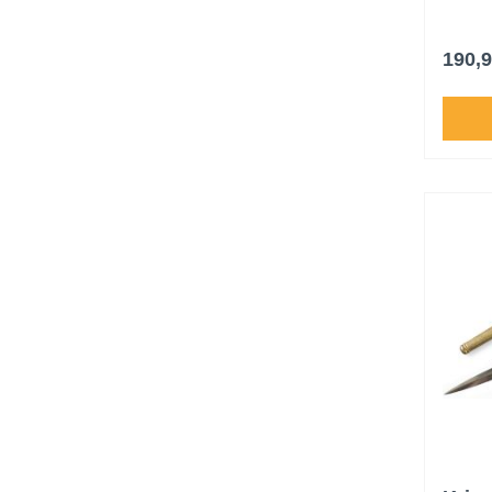
erhalte
röhren
Inneng
190,9
Griffa