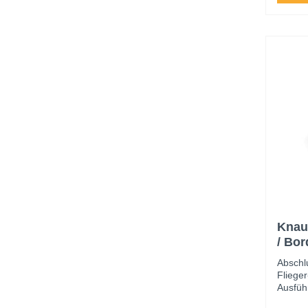
Knauf
/ Bo
Abschl
Fliege
Ausfüh
kreisr