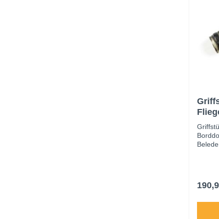
Griff
Flieg
Neusi
Griffst
Borddo
Belede
Hohlkeh
gedreht
Griffri
Erhalt
190,9
Alters