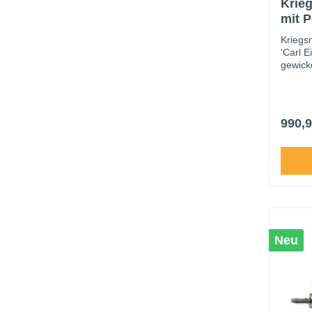
Krieg
mit P
Eick
Kriegs
'Carl E
gewick
geätzte
Wasser
weist k
Griffwi
990,9
Neu