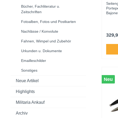
M95
Seiten
Bücher, Fachliteratur u.
Portepe
Zeitschriften
Bajonet
Griffst
Fotoalben, Fotos und Postkarten
befesti
sowie 
Nachlässe / Konvolute
trägt 
329,9
des Ve
Fahnen, Wimpel und Zubehör
einsch
zeigt i
Urkunden u. Dokumente
eine He
erhalte
stähle
Emailleschilder
aufgefr
braune
Sonstiges
Trages
Neu
durch 
Neue Artikel
gewebt
Zwisch
Highlights
Erhalt
Militaria Ankauf
Archiv