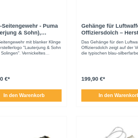
a-Seitengewehr - Puma
Gehänge für Luftwaff
erjung & Sohn),
Offiziersdolch – Herst
ngen
Assmann & Söhne
Seitengewehr mit blanker Klinge
Das Gehänge für den Luftwa
rstellerlogo "Lauterjung & Sohn
Offiziersdolch zeigt auf der 
Solingen". Vernickeltes
die typischen blau-silberfar
tück, sehr schöne, saubere
Trageriemen mit verzierten 
 Die Scheide mit Originallack.
und Beschlägen. Die Samtunt
länge ca. 40,5 cm. Guter,
ist in dunklem Blauviolett geh
gemäßer Erhaltungszustand.
Beschläge sind rückseitig m
0 €*
199,90 €*
mit dem Herstellerzeichen "A"
Assmann & Söhne markiert s
den Nummern "1" und "2" ve
In den Warenkorb
In den Warenkor
Das Gehänge ist mit einer b
Koppelschlaufe aus Leder
ausgestattet. Sehr guter
Erhaltungszustand.