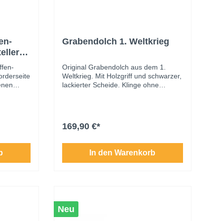
en-
Grabendolch 1. Weltkrieg
eller
ffen-
Original Grabendolch aus dem 1.
Vorderseite
Weltkrieg. Mit Holzgriff und schwarzer,
benen
lackierter Scheide. Klinge ohne
Schnallen
Herstellerangabe, mit Flecken.
erseite
Schöner, authentischer Zeitzeuge.
alten. Die
ehrfach
169,90 €*
 für
owie mit
rsehen.
b
In den Warenkorb
raunen
Neu