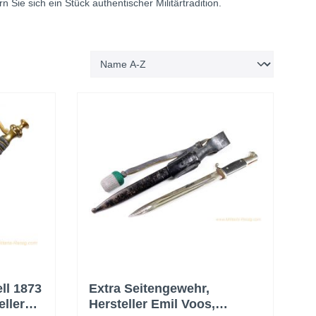
Sie sich ein Stück authentischer Militärtradition.
ll 1873
Extra Seitengewehr,
eller
Hersteller Emil Voos,