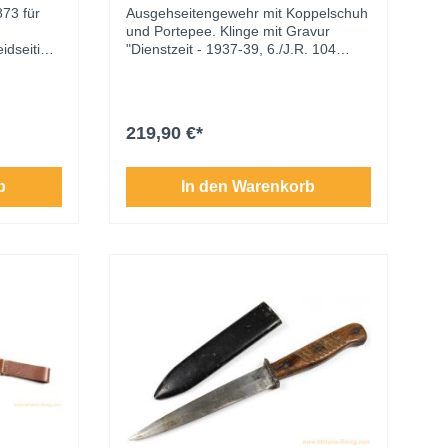
Solingen
73 für
Ausgehseitengewehr mit Koppelschuh
und Portepee. Klinge mit Gravur
idseitige
"Dienstzeit - 1937-39, 6./J.R. 104
r
Speyer". Klinge sitzt fest (kein
ellermarke
Wackeln), Drücker gängig. Scheide mit
ist mit
Originallack erhalten. Guter
takter
Erhaltungszustand.
219,90 €*
 Bügel
att trägt
m
b
In den Warenkorb
z. Die
stand.