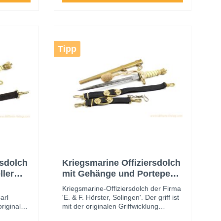
Tipp
rsdolch
Kriegsmarine Offiziersdolch
ller
mit Gehänge und Portepee,
gen
Hersteller E. & F. Hörster,
Kriegsmarine-Offiziersdolch der Firma
Solingen
arl
'E. & F. Hörster, Solingen'. Der griff ist
originaler
mit der originalen Griffwicklung
tzte
versehen und verfügt über das original