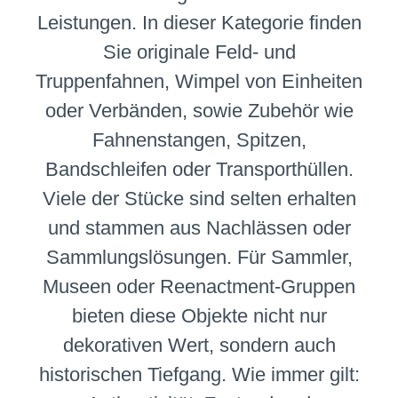
A. Sch. L.
Guter Erha
Leistungen. In dieser Kategorie finden
deutlichen
Sie originale Feld- und
tragebedi
Griff weist
Truppenfahnen, Wimpel von Einheiten
unteren Be
größere B
oder Verbänden, sowie Zubehör wie
Die Schei
schwarz lac
Fahnenstangen, Spitzen,
Bandschleifen oder Transporthüllen.
Viele der Stücke sind selten erhalten
und stammen aus Nachlässen oder
Sammlungslösungen. Für Sammler,
Museen oder Reenactment-Gruppen
bieten diese Objekte nicht nur
dekorativen Wert, sondern auch
historischen Tiefgang. Wie immer gilt: