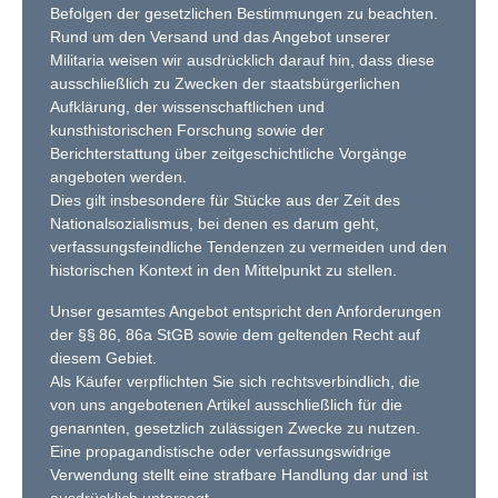
Befolgen der gesetzlichen Bestimmungen zu beachten.
eierlichen
. Stücke
Rund um den Versand und das Angebot unserer
gleich
Militaria weisen wir ausdrücklich darauf hin, dass diese
en der HJ,
ausschließlich zu Zwecken der staatsbürgerlichen
Aufklärung, der wissenschaftlichen und
gelten
kunsthistorischen Forschung sowie der
re Rarität
Berichterstattung über zeitgeschichtliche Vorgänge
h. Maße:
Zustand:
angeboten werden.
diglich auf
Dies gilt insbesondere für Stücke aus der Zeit des
 kleine
Nationalsozialismus, bei denen es darum geht,
 sehr gut
verfassungsfeindliche Tendenzen zu vermeiden und den
rst
historischen Kontext in den Mittelpunkt zu stellen.
entisches
schaft in
Unser gesamtes Angebot entspricht den Anforderungen
utem
der §§ 86, 86a StGB sowie dem geltenden Recht auf
 - ein
chaustück
diesem Gebiet.
 Zuordnung
Als Käufer verpflichten Sie sich rechtsverbindlich, die
eysa.
von uns angebotenen Artikel ausschließlich für die
genannten, gesetzlich zulässigen Zwecke zu nutzen.
Eine propagandistische oder verfassungswidrige
Verwendung stellt eine strafbare Handlung dar und ist