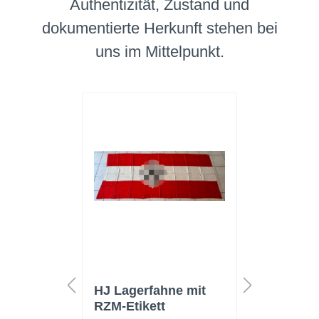
Authentizität, Zustand und
dokumentierte Herkunft stehen bei
uns im Mittelpunkt.
Neu
l der
HJ Lagerfahne mit
Deutsch
listisch
RZM-Etikett
Nationa