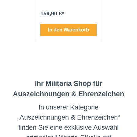
 nicht
"17142". Guter
Abbildung
sbaren
Erhaltungszustand.
Buchdeckel
159,90 €*
14,90 €*
owie der
eingekleb
 versehen.
des Inspe
ägt
für Haupt
enkorb
In den Warenkorb
In de
Ulbricht,
ichnung
3./Grenadie
Bestleistu
.
militärisc
Datiert Bo
1958, mit 
Unterschri
gebundene
schwarzem
und goldg
Ihr Militaria Shop für
Beschriftu
Auszeichnungen & Ehrenzeichen
Guderian V
Vowinckel,
Erscheinu
In unserer Kategorie
Ausstattun
Kartenski
„Auszeichnungen & Ehrenzeichen“
Abbildung
Widmungsb
finden Sie eine exklusive Auswahl
Inspekteu
1958 Gute