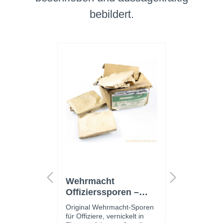
bebildert.
rte
Wehrmacht
Wehrma
lschlöss
Offizierssporen –
Paar Sc
vernickelt, original
zum Ein
Original Wehrmacht-Sporen
Schulters
verpackt (Paar inkl.
Sanitäts
össer aus
für Offiziere, vernickelt in
Einnähen f