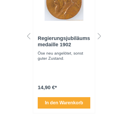
abzeich
Regierungsjubiläums
Ordensb
m Etui,
medaille 1902
Eiserne
5
Klasse 
rt,
Öse neu angelötet, sonst
Ordensban
schmal
teller
guter Zustand.
Kreuz 2. K
ie Firma
30x1,5 cm
orzheim".
Zustand.
r Zustand.
14,90 €*
7,90 €*
enkorb
In den Warenkorb
In de