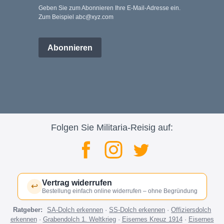
Geben Sie zum Abonnieren Ihre E-Mail-Adresse ein.
Zum Beispiel abc@xyz.com
Abonnieren
Folgen Sie Militaria-Reisig auf:
Vertrag widerrufen
↩
Bestellung einfach online widerrufen – ohne Begründung
Ratgeber:
SA-Dolch erkennen
·
SS-Dolch erkennen
·
Offiziersdolch
erkennen
·
Grabendolch 1. Weltkrieg
·
Eisernes Kreuz 1914
·
Eisernes