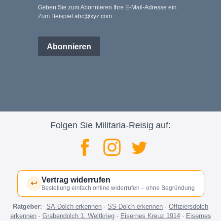
Geben Sie zum Abonnieren Ihre E-Mail-Adresse ein.
Zum Beispiel abc@xyz.com
Abonnieren
Folgen Sie Militaria-Reisig auf:
Vertrag widerrufen
↩
Bestellung einfach online widerrufen – ohne Begründung
Ratgeber:
SA-Dolch erkennen
·
SS-Dolch erkennen
·
Offiziersdolch
erkennen
·
Grabendolch 1. Weltkrieg
·
Eisernes Kreuz 1914
·
Eisernes