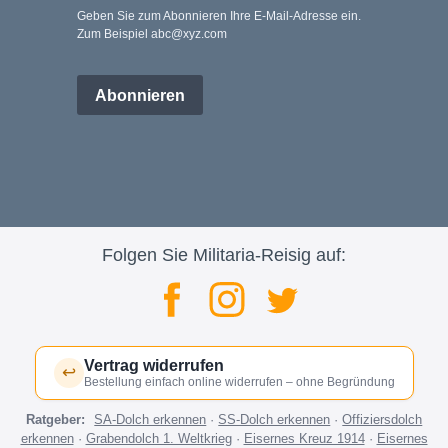
Geben Sie zum Abonnieren Ihre E-Mail-Adresse ein.
Zum Beispiel abc@xyz.com
Abonnieren
Folgen Sie Militaria-Reisig auf:
Vertrag widerrufen
↩
Bestellung einfach online widerrufen – ohne Begründung
Ratgeber:
SA-Dolch erkennen
·
SS-Dolch erkennen
·
Offiziersdolch
erkennen
·
Grabendolch 1. Weltkrieg
·
Eisernes Kreuz 1914
·
Eisernes