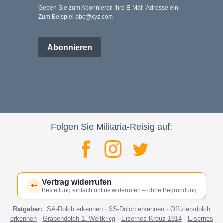
Geben Sie zum Abonnieren Ihre E-Mail-Adresse ein.
Zum Beispiel abc@xyz.com
Abonnieren
Folgen Sie Militaria-Reisig auf:
Vertrag widerrufen
↩
Bestellung einfach online widerrufen – ohne Begründung
Ratgeber:
SA-Dolch erkennen
·
SS-Dolch erkennen
·
Offiziersdolch
erkennen
·
Grabendolch 1. Weltkrieg
·
Eisernes Kreuz 1914
·
Eisernes