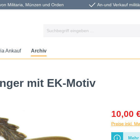
von Militaria, Münzen und Orden
An-und Verkauf militä
ria Ankauf
Archiv
änger mit EK-Motiv
10,00 
Preise inkl. M
Mehr 