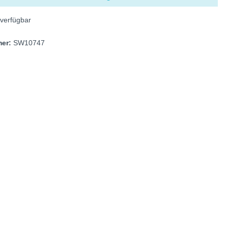
verfügbar
mer:
SW10747