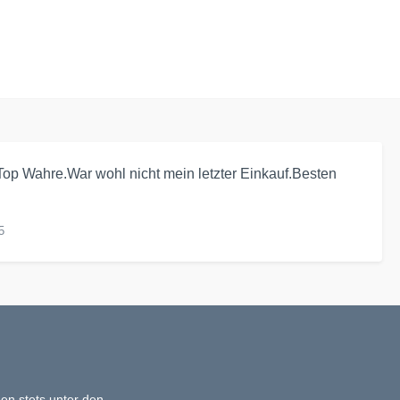
op Wahre.War wohl nicht mein letzter Einkauf.Besten
5
en stets unter den