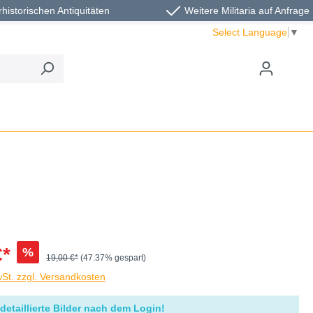
rhistorischen Antiquitäten
Weitere Militaria auf Anfrage
Select Language
▼
€*
%
19,00 €*
(47.37% gespart)
wSt. zzgl. Versandkosten
detaillierte Bilder nach dem Login!