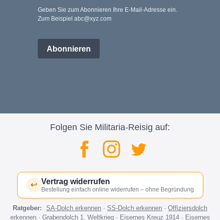
Geben Sie zum Abonnieren Ihre E-Mail-Adresse ein.
Zum Beispiel abc@xyz.com
Abonnieren
Folgen Sie Militaria-Reisig auf:
Vertrag widerrufen
↩
Bestellung einfach online widerrufen – ohne Begründung
Ratgeber:
SA-Dolch erkennen
·
SS-Dolch erkennen
·
Offiziersdolch
erkennen
·
Grabendolch 1. Weltkrieg
·
Eisernes Kreuz 1914
·
Eisernes