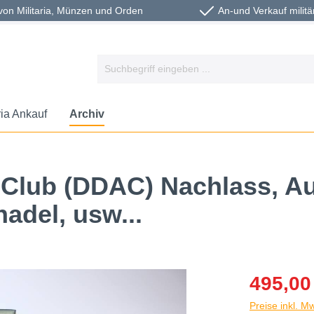
von Militaria, Münzen und Orden
An-und Verkauf militä
ria Ankauf
Archiv
Club (DDAC) Nachlass, Au
adel, usw...
495,00
Preise inkl. M