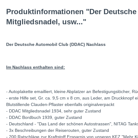
Produktinformationen "Der Deutsche 
Mitgliedsnadel, usw..."
Der Deutsche Automobil Club (DDAC) Nachlass
Im Nachlass enthalten
sind:
- Autoplakette emailliert, kleine Abplatzer an Befestigungslöcher, Rü
- erste Hilfe set, Gr. ca. 9,5 cm x 8 cm, aus Leder, am Druckknopf e
Blutstillende Clauden-Pflaster ebenfalls originalverpackt
- DDAC Mitgliedsnadel 1934, sehr guter Zustand
- DDAC Bordbuch 1939, guter Zustand
- Deutschland - "Das Land der schönen Autostrassen", NITAG Tanks
- 3x Beschreibungen der Reiserouten, guter Zustand
- 200 Ratschläge zur Kraftstoff Ersparnis von unseren KFZ "Mehr K