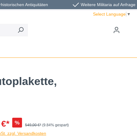
rhistorischen Antiquitäten
Weitere Militaria auf Anfrage
Select Language
▼
toplakette,
 €*
%
549,00 €*
(9.84% gespart)
wSt. zzgl. Versandkosten