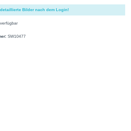
detaillierte Bilder nach dem Login!
verfügbar
mer:
SW10477