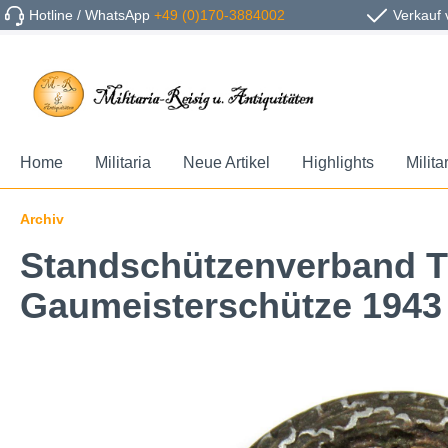
Hotline / WhatsApp
+49 (0)170-3884002
Verkauf 
Home
Militaria
Neue Artikel
Highlights
Milita
Archiv
Standschützenverband Ti
Gaumeisterschütze 1943