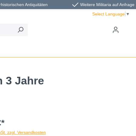
rhistorischen Antiquitäten
Weitere Militaria auf Anfrage
Select Language
▼
n 3 Jahre
€*
wSt. zzgl. Versandkosten