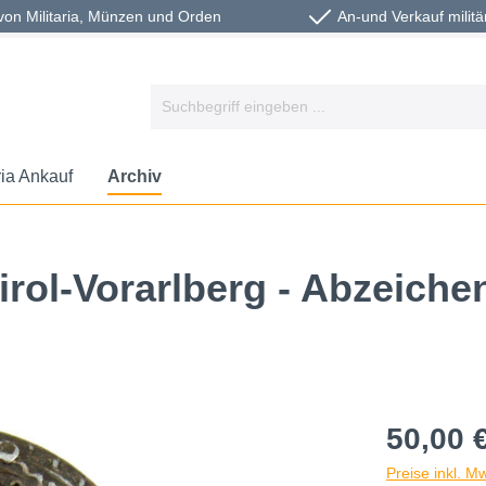
von Militaria, Münzen und Orden
An-und Verkauf militä
ria Ankauf
Archiv
rol-Vorarlberg - Abzeiche
50,00 
Preise inkl. M