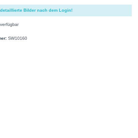
detaillierte Bilder nach dem Login!
verfügbar
mer:
SW10160