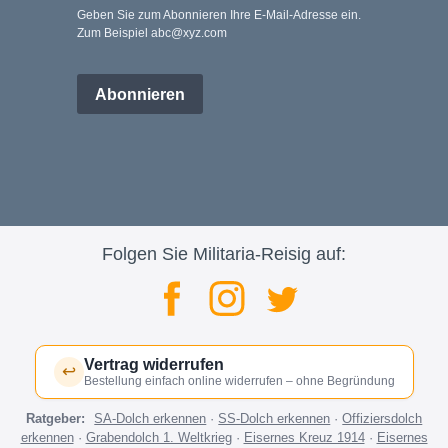
Geben Sie zum Abonnieren Ihre E-Mail-Adresse ein.
Zum Beispiel abc@xyz.com
Abonnieren
Folgen Sie Militaria-Reisig auf:
Vertrag widerrufen
↩
Bestellung einfach online widerrufen – ohne Begründung
Ratgeber:
SA-Dolch erkennen
·
SS-Dolch erkennen
·
Offiziersdolch
erkennen
·
Grabendolch 1. Weltkrieg
·
Eisernes Kreuz 1914
·
Eisernes