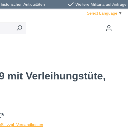
rhistorischen Antiquitäten
Weitere Militaria auf Anfrage
Select Language
▼
9 mit Verleihungstüte,
€*
wSt. zzgl. Versandkosten