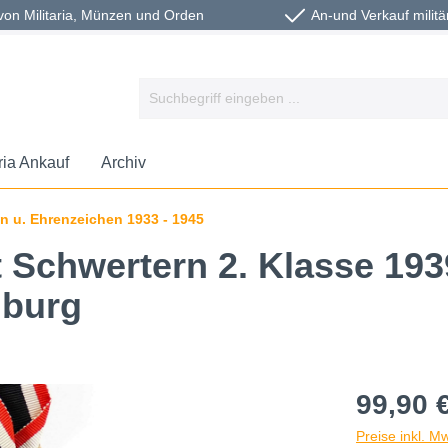
von Militaria, Münzen und Orden
An-und Verkauf militä
aria Ankauf
Archiv
 u. Ehrenzeichen 1933 - 1945
 Schwertern 2. Klasse 193
mburg
99,90 
Preise inkl. M