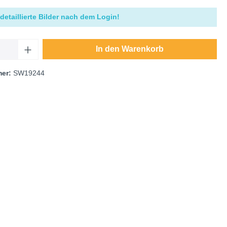
detaillierte Bilder nach dem Login!
In den Warenkorb
mer:
SW19244