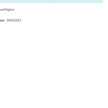
verfügbar
mer:
SW18281