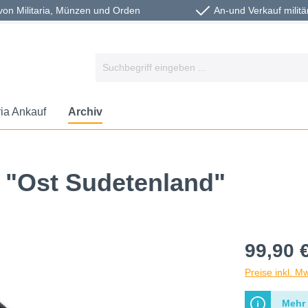
von Militaria, Münzen und Orden
An-und Verkauf militä
ria Ankauf
Archiv
 "Ost Sudetenland"
99,90 
Preise inkl. M
Mehr 