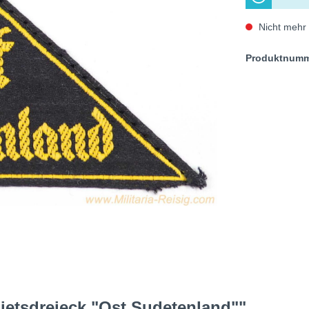
Nicht mehr 
Produktnum
ietsdreieck "Ost Sudetenland""