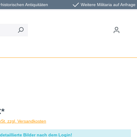
rhistorischen Antiquitäten
Weitere Militaria auf Anfrage
€*
wSt. zzgl. Versandkosten
detaillierte Bilder nach dem Login!