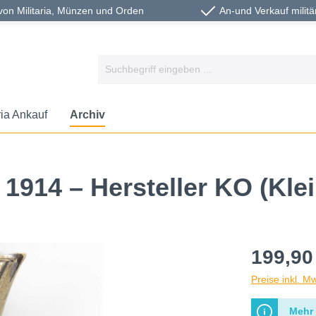
von Militaria, Münzen und Orden
An-und Verkauf militä
ria Ankauf
Archiv
 1914 – Hersteller KO (Klei
199,90
Preise inkl. M
Mehr 