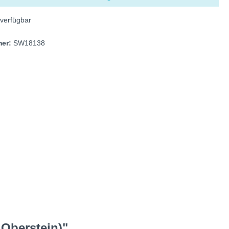
verfügbar
mer:
SW18138
 Oberstein)"