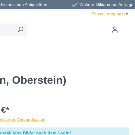
rhistorischen Antiquitäten
Weitere Militaria auf Anfrage
Select Language
▼
n, Oberstein)
 €*
wSt. zzgl. Versandkosten
detaillierte Bilder nach dem Login!