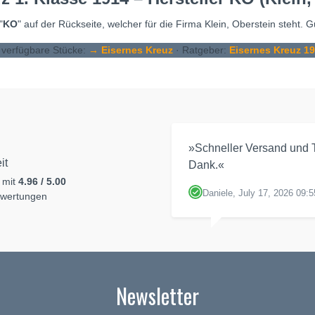
"
KO
" auf der Rückseite, welcher für die Firma Klein, Oberstein steht. 
l verfügbare Stücke:
→ Eisernes Kreuz
· Ratgeber:
Eisernes Kreuz 1
»Schneller Versand und T
it
Dank.«
 mit
4.96 / 5.00
Daniele, July 17, 2026 09:5
ewertungen
Newsletter