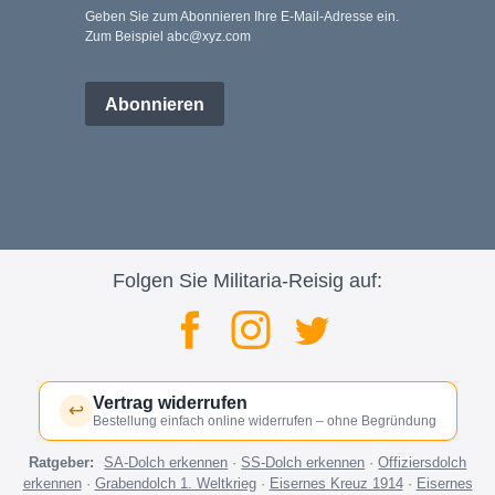
Geben Sie zum Abonnieren Ihre E-Mail-Adresse ein.
Zum Beispiel abc@xyz.com
Abonnieren
Folgen Sie Militaria-Reisig auf:
Vertrag widerrufen
↩
Bestellung einfach online widerrufen – ohne Begründung
Ratgeber:
SA-Dolch erkennen
·
SS-Dolch erkennen
·
Offiziersdolch
erkennen
·
Grabendolch 1. Weltkrieg
·
Eisernes Kreuz 1914
·
Eisernes