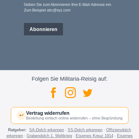
Geben Sie zum Abonnieren Ihre E-Mail-Adresse ein.
Zum Beispiel abc@xyz.com
Abonnieren
Folgen Sie Militaria-Reisig auf:
Vertrag widerrufen
↩
Bestellung einfach online widerrufen – ohne Begründung
Ratgeber:
SA-Dolch erkennen
·
SS-Dolch erkennen
·
Offiziersdolch
erkennen
·
Grabendolch 1. Weltkrieg
·
Eisernes Kreuz 1914
·
Eisernes