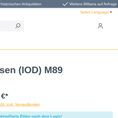
rhistorischen Antiquitäten
Weitere Militaria auf Anfrage
Select Language
▼
ssen (IOD) M89
 €*
wSt. zzgl. Versandkosten
detaillierte Bilder nach dem Login!