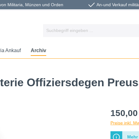
von Militaria, Münzen und Orden
An-und Verkauf militä
ria Ankauf
Archiv
anterie Offiziersdegen Preu
150,00
Preise inkl. M
Mehr 