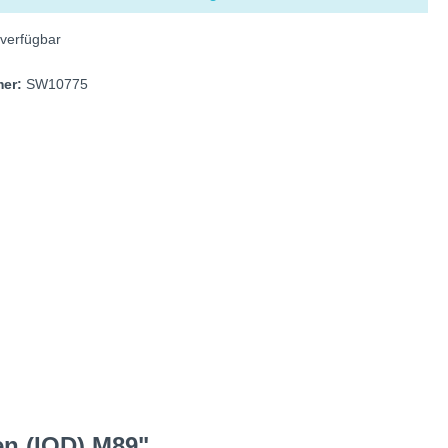
verfügbar
mer:
SW10775
en (IOD) M89"