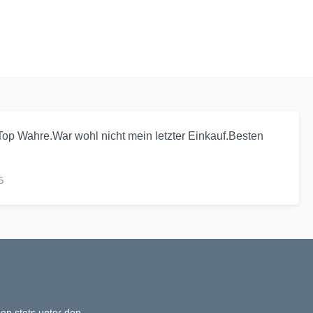
op Wahre.War wohl nicht mein letzter Einkauf.Besten
5
en stets unter den