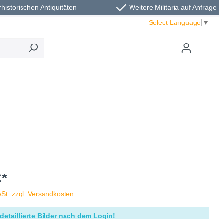
rhistorischen Antiquitäten
Weitere Militaria auf Anfrage
Select Language
▼
€*
wSt. zzgl. Versandkosten
detaillierte Bilder nach dem Login!