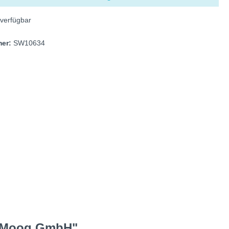
verfügbar
mer:
SW10634
 & Moog GmbH"