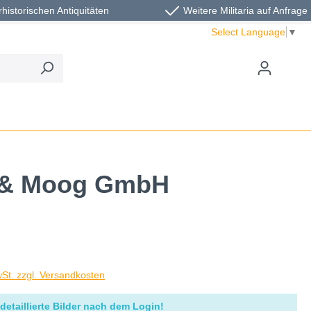
rhistorischen Antiquitäten
Weitere Militaria auf Anfrage
Select Language
▼
an & Moog GmbH
wSt. zzgl. Versandkosten
detaillierte Bilder nach dem Login!