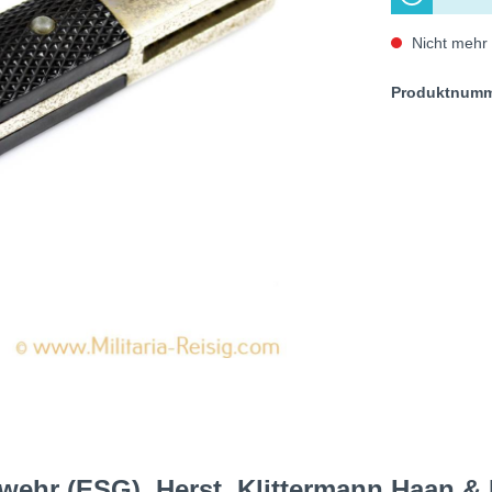
Nicht mehr 
Produktnum
ewehr (ESG), Herst. Klittermann Haan