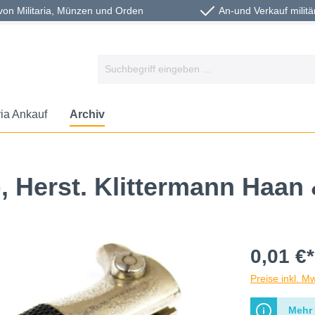
von Militaria, Münzen und Orden
An-und Verkauf militä
ria Ankauf
Archiv
), Herst. Klittermann Ha
0,01 €*
Preise inkl. M
Mehr 