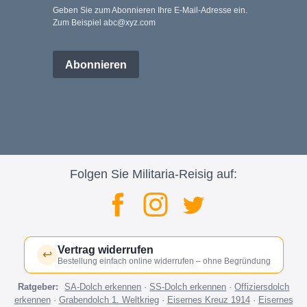
Geben Sie zum Abonnieren Ihre E-Mail-Adresse ein.
Zum Beispiel abc@xyz.com
Abonnieren
Folgen Sie Militaria-Reisig auf:
Vertrag widerrufen
↩
Bestellung einfach online widerrufen – ohne Begründung
Ratgeber:
SA-Dolch erkennen
·
SS-Dolch erkennen
·
Offiziersdolch
erkennen
·
Grabendolch 1. Weltkrieg
·
Eisernes Kreuz 1914
·
Eisernes