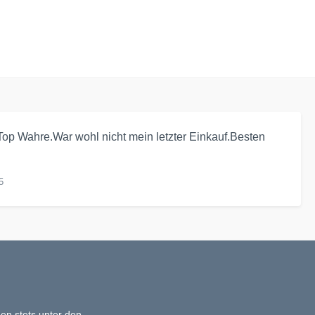
op Wahre.War wohl nicht mein letzter Einkauf.Besten
5
en stets unter den