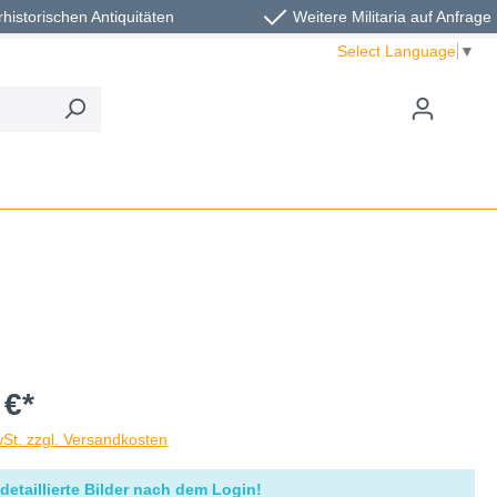
rhistorischen Antiquitäten
Weitere Militaria auf Anfrage
Select Language
▼
 €*
wSt. zzgl. Versandkosten
detaillierte Bilder nach dem Login!