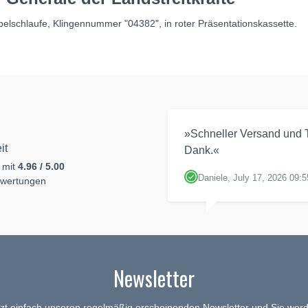
pelschlaufe, Klingennummer "04382", in roter Präsentationskassette.
»Schneller Versand und T
it
Dank.«
 mit
4.96 / 5.00
Daniele, July 17, 2026 09:5
ewertungen
Newsletter
tzt einfach unseren regelmäßig erscheinenden Newsletter und Sie werd