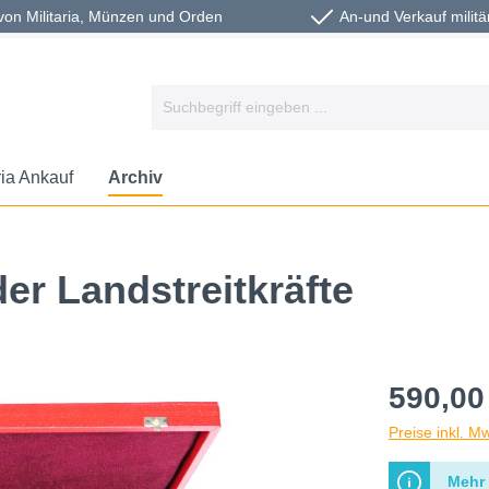
von Militaria, Münzen und Orden
An-und Verkauf militä
ria Ankauf
Archiv
er Landstreitkräfte
590,00
Preise inkl. M
Mehr 