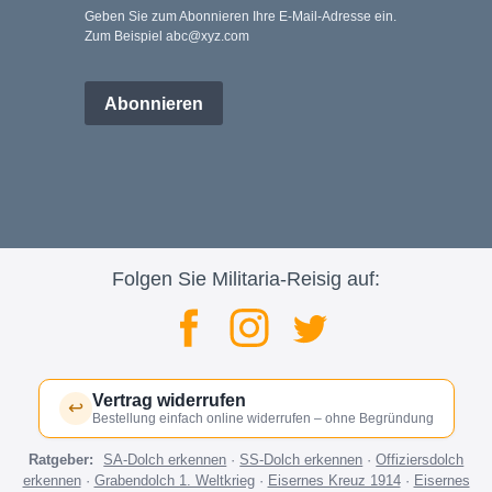
Geben Sie zum Abonnieren Ihre E-Mail-Adresse ein.
Zum Beispiel abc@xyz.com
Abonnieren
Folgen Sie Militaria-Reisig auf:
Vertrag widerrufen
↩
Bestellung einfach online widerrufen – ohne Begründung
Ratgeber:
SA-Dolch erkennen
·
SS-Dolch erkennen
·
Offiziersdolch
erkennen
·
Grabendolch 1. Weltkrieg
·
Eisernes Kreuz 1914
·
Eisernes