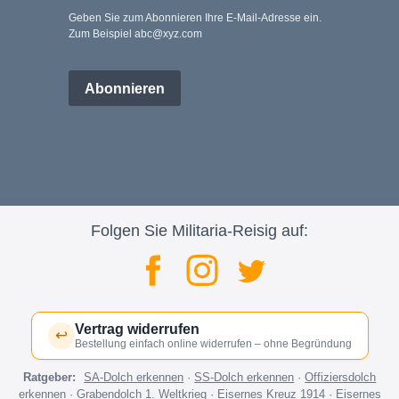
Geben Sie zum Abonnieren Ihre E-Mail-Adresse ein.
Zum Beispiel abc@xyz.com
Abonnieren
Folgen Sie Militaria-Reisig auf:
Vertrag widerrufen
↩
Bestellung einfach online widerrufen – ohne Begründung
Ratgeber:
SA-Dolch erkennen
·
SS-Dolch erkennen
·
Offiziersdolch
erkennen
·
Grabendolch 1. Weltkrieg
·
Eisernes Kreuz 1914
·
Eisernes