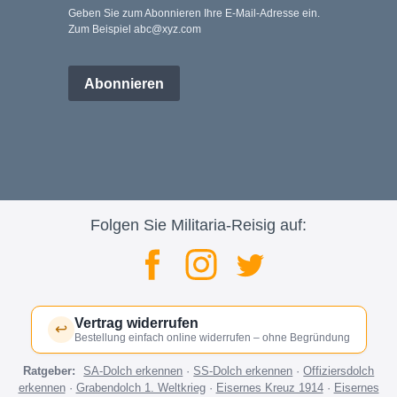
Geben Sie zum Abonnieren Ihre E-Mail-Adresse ein.
Zum Beispiel abc@xyz.com
Abonnieren
Folgen Sie Militaria-Reisig auf:
Vertrag widerrufen
↩
Bestellung einfach online widerrufen – ohne Begründung
Ratgeber:
SA-Dolch erkennen
·
SS-Dolch erkennen
·
Offiziersdolch
erkennen
·
Grabendolch 1. Weltkrieg
·
Eisernes Kreuz 1914
·
Eisernes