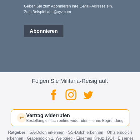
Geben Sie zum Abonnieren Ihre E-Mail-Adresse ein.
Zum Beispiel abc@xyz.com
Abonnieren
Folgen Sie Militaria-Reisig auf:
Vertrag widerrufen
↩
Bestellung einfach online widerrufen – ohne Begründung
Ratgeber:
SA-Dolch erkennen
·
SS-Dolch erkennen
·
Offiziersdolch
erkennen
·
Grabendolch 1. Weltkrieg
·
Eisernes Kreuz 1914
·
Eisernes