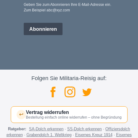
Geben Sie zum Abonnieren Ihre E-Mail-Adresse ein.
Zum Beispiel abc@xyz.com
Abonnieren
Folgen Sie Militaria-Reisig auf:
Vertrag widerrufen
↩
Bestellung einfach online widerrufen – ohne Begründung
Ratgeber:
SA-Dolch erkennen
·
SS-Dolch erkennen
·
Offiziersdolch
erkennen
·
Grabendolch 1. Weltkrieg
·
Eisernes Kreuz 1914
·
Eisernes