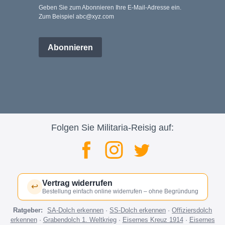
Geben Sie zum Abonnieren Ihre E-Mail-Adresse ein.
Zum Beispiel abc@xyz.com
Abonnieren
Folgen Sie Militaria-Reisig auf:
Vertrag widerrufen
↩
Bestellung einfach online widerrufen – ohne Begründung
Ratgeber:
SA-Dolch erkennen
·
SS-Dolch erkennen
·
Offiziersdolch
erkennen
·
Grabendolch 1. Weltkrieg
·
Eisernes Kreuz 1914
·
Eisernes