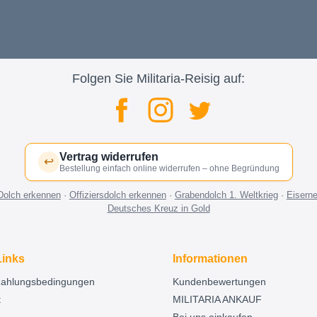
Folgen Sie Militaria-Reisig auf:
Vertrag widerrufen
↩
Bestellung einfach online widerrufen – ohne Begründung
Dolch erkennen
·
Offiziersdolch erkennen
·
Grabendolch 1. Weltkrieg
·
Eisern
Deutsches Kreuz in Gold
Links
Informationen
Zahlungsbedingungen
Kundenbewertungen
t
MILITARIA ANKAUF