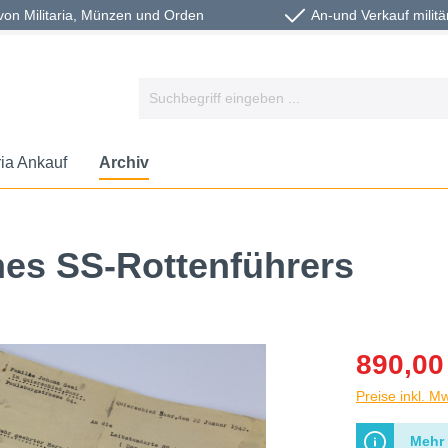
von Militaria, Münzen und Orden
An-und Verkauf militä
ria Ankauf
Archiv
es SS-Rottenführers
890,00
Preise inkl. M
Mehr 