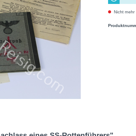
Nicht mehr 
Produktnum
chlass eines SS-Rottenführers"