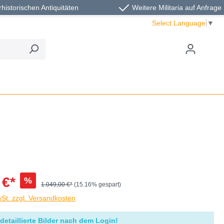
rhistorischen Antiquitäten
Weitere Militaria auf Anfrage
Select Language
▼
 €*
%
1.049,00 €*
(15.16% gespart)
wSt. zzgl. Versandkosten
detaillierte Bilder nach dem Login!