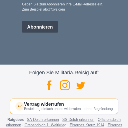
Geben Sie zum Abonnieren Ihre E-Mail-Adresse ein.
Zum Beispiel abc@xyz.com
Abonnieren
Folgen Sie Militaria-Reisig auf:
Vertrag widerrufen
↩
Bestellung einfach online widerrufen – ohne Begründung
Ratgeber:
SA-Dolch erkennen
·
SS-Dolch erkennen
·
Offiziersdolch
erkennen
·
Grabendolch 1. Weltkrieg
·
Eisernes Kreuz 1914
·
Eisernes