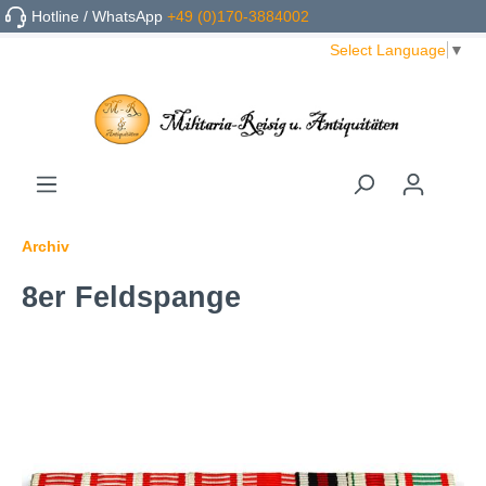
Hotline / WhatsApp
+49 (0)170-3884002
Select Language
▼
Archiv
8er Feldspange