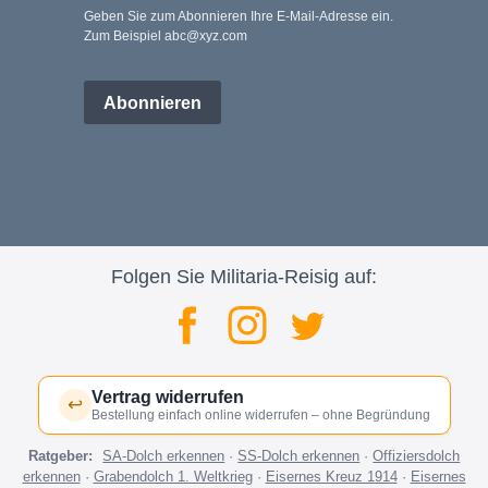
Geben Sie zum Abonnieren Ihre E-Mail-Adresse ein.
Zum Beispiel abc@xyz.com
Abonnieren
Folgen Sie Militaria-Reisig auf:
Vertrag widerrufen
↩
Bestellung einfach online widerrufen – ohne Begründung
Ratgeber:
SA-Dolch erkennen
·
SS-Dolch erkennen
·
Offiziersdolch
erkennen
·
Grabendolch 1. Weltkrieg
·
Eisernes Kreuz 1914
·
Eisernes