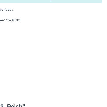
verfügbar
mer:
SW10381
3. Reich"