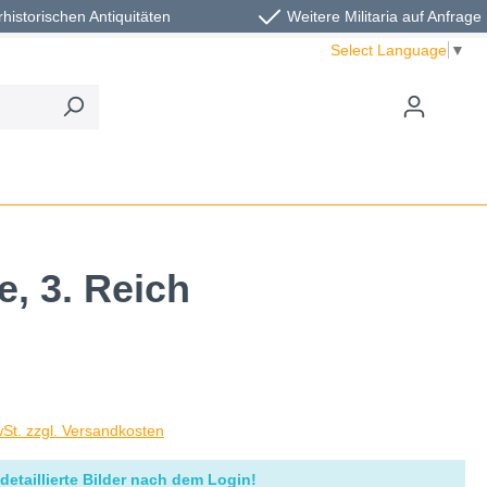
rhistorischen Antiquitäten
Weitere Militaria auf Anfrage
Select Language
▼
, 3. Reich
wSt. zzgl. Versandkosten
detaillierte Bilder nach dem Login!